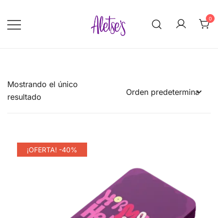
Saltar
al
0
contenido
Aletse's.com
Mostrando el único
resultado
¡OFERTA! -40%