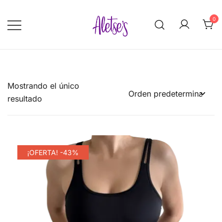
Saltar
al
0
contenido
Aletse's.com
Mostrando el único
resultado
¡OFERTA! -43%