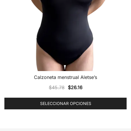
Calzoneta menstrual Aletse’s
El
El
$
45.78
$
26.16
precio
precio
original
actual
SELECCIONAR OPCIONES
era:
es:
Este
$45.78.
$26.16.
producto
tiene