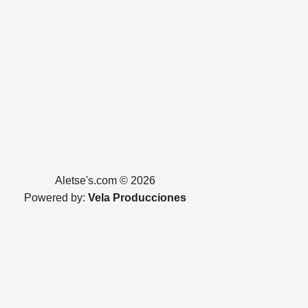
múltiples
variantes.
Las
opciones
se
pueden
elegir
en
la
página
Aletse's.com © 2026
de
Powered by:
Vela Producciones
producto