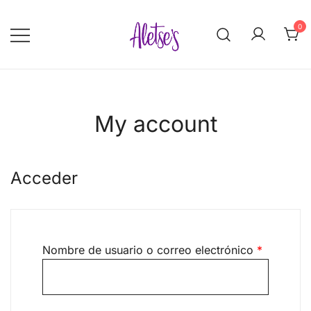
Saltar
al
0
contenido
Aletse's.com
My account
Acceder
Obligator
Nombre de usuario o correo electrónico
*